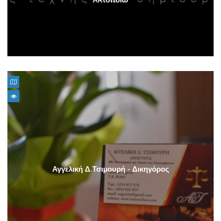
Αγγελική Δ.Τσιμουρή - Δικηγόρος