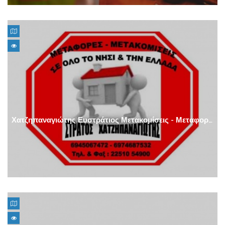
Χατζηπαναγιώτης Ευστράτιος Μετακομίσεις - Μεταφορές