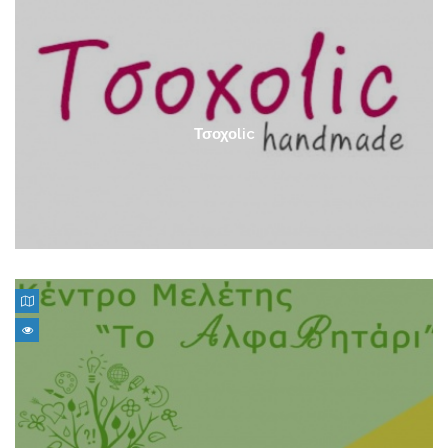
Τσοχοlic