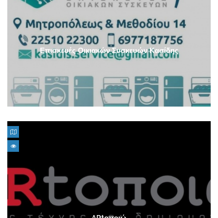
Επισκευές Οικιακών Συσκευών Κασίδης
ARtοποιώ