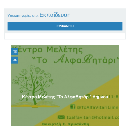
Εκπαίδευση
Υποκατηγορίες στο:
ΕΜΦΑΝΙΣΗ
Φροντιστήρια μέσης εκπαίδευσης
Σχολές Κοινωνικού Χορού
Σχολές Οδηγών
Σχολές
Κέντρο Μελέτης "Το ΑλφαΒητάρι" Λήμνου
Κέντρο Μελέτης δημοτικού
Κέντρα ξένων γλωσσών
Κέντρο δια βίου μάθησης