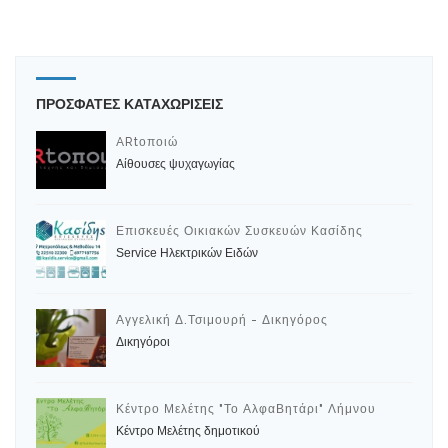
Εργαστήρια Ελευθέρων Σπουδών
Ναυτική εκπαίδευση
ΠΡΟΣΦΑΤΕΣ ΚΑΤΑΧΩΡΙΣΕΙΣ
Πανεπιστημιακό Φροντιστήριο
ARtοποιώ
Αίθουσες ψυχαγωγίας
Παράλληλη Στήριξη
Ειδική Αγωγή
Επισκευές Οικιακών Συσκευών Κασίδης
Service Ηλεκτρικών Ειδών
Ιδιαίτερα μαθήματα
Διαδικτυακά μαθήματα
Αγγελική Δ.Τσιμουρή - Δικηγόρος
Δικηγόροι
Κέντρο Μελέτης "Το ΑλφαΒητάρι" Λήμνου
Κέντρο Μελέτης δημοτικού