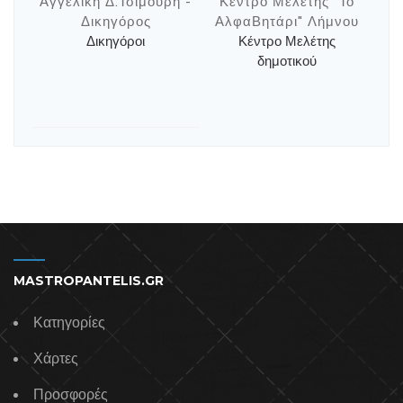
Αγγελική Δ.Τσιμουρή -
Κέντρο Μελέτης "Το
Δικηγόρος
ΑλφαΒητάρι" Λήμνου
Δικηγόροι
Κέντρο Μελέτης
δημοτικού
MASTROPANTELIS.GR
Κατηγορίες
Χάρτες
Προσφορές