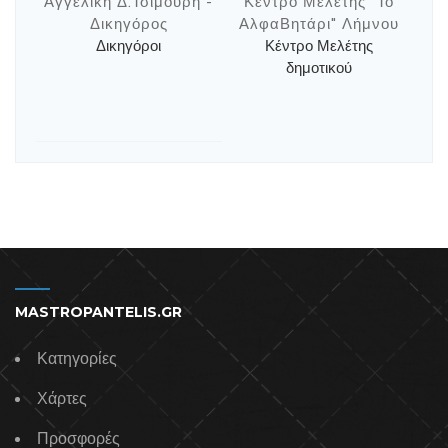
Αγγελική Δ.Τσιμουρή -
Κέντρο Μελέτης "Το
Δικηγόρος
ΑλφαΒητάρι" Λήμνου
Δικηγόροι
Κέντρο Μελέτης
δημοτικού
MASTROPANTELIS.GR
Κατηγορίες
Χάρτες
Προσφορές